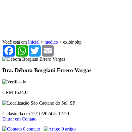
Você está em
Inicial
>
medico
> exibir.php
Facebook
WhatsApp
Twitter
Email
Dra. Débora Borgiani Errero Vargas
CRM 162401
São Caetano do Sul, SP
Cadastrada em 15/10/2024 às 17:59
Entrar em Contato
0 contato
0 artigo