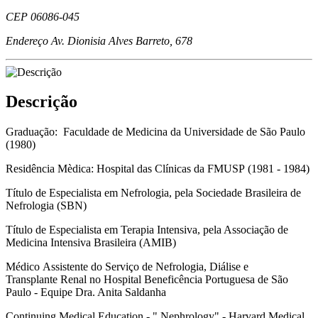
CEP
06086-045
Endereço
Av. Dionisia Alves Barreto, 678
Descrição
Graduação
:
Faculdade
de
Medicina
da
Universidade
de
São
Paulo
(1980)
Residência
Mèdica
: Hospital
das
Clínicas
da
FMUSP
(1981 - 1984)
Título
de
Especialista
em
Nefrologia
,
pela
Sociedade
Brasileira
de
Nefrologia
(
SBN
)
Título
de
Especialista
em
Terapia
Intensiva
,
pela
Associação
de
Medicina
Intensiva
Brasileira
(
AMIB
)
Médico
Assistente
do
Serviço
de
Nefrologia
,
Diálise
e
Transplante
Renal no Hospital
Beneficência
Portuguesa
de
São
Paulo -
Equipe
Dra
. Anita
Saldanha
Continuing Medical Education - "
Nephrology
" - Harvard Medical