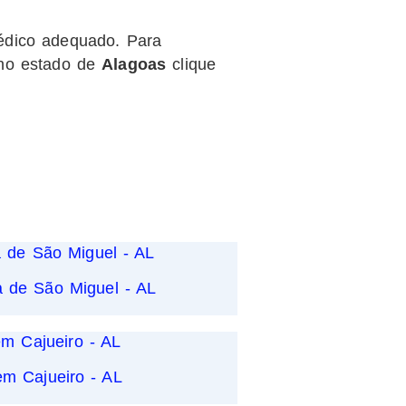
édico adequado. Para
o estado de
Alagoas
clique
a de São Miguel - AL
em Cajueiro - AL