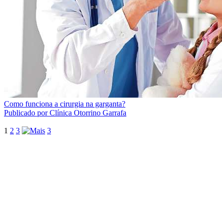
Como funciona a cirurgia na garganta?
Publicado por Clínica Otorrino Garrafa
1
2
3
3